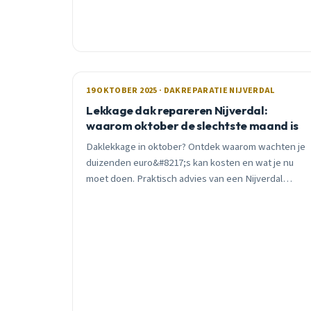
fouten kosten duizenden euro&#8217;s extra.
19 OKTOBER 2025 · DAKREPARATIE NIJVERDAL
Lekkage dak repareren Nijverdal:
waarom oktober de slechtste maand is
Daklekkage in oktober? Ontdek waarom wachten je
duizenden euro&#8217;s kan kosten en wat je nu
moet doen. Praktisch advies van een Nijverdal
dakdekker met 15 jaar ervaring.