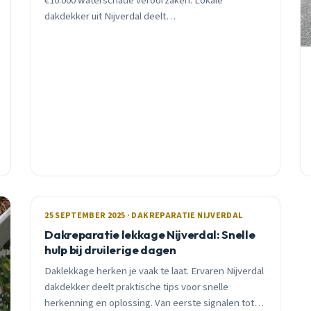
€10.000 waterschade veroorzaken. Lokale
dakdekker uit Nijverdal deelt
waarschuwingssignalen, realistische prijzen en
praktisch advies voor oktober 2025.
25 SEPTEMBER 2025 · DAKREPARATIE NIJVERDAL
Dakreparatie lekkage Nijverdal: Snelle
hulp bij druilerige dagen
Daklekkage herken je vaak te laat. Ervaren Nijverdal
dakdekker deelt praktische tips voor snelle
herkenning en oplossing. Van eerste signalen tot