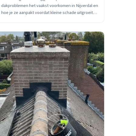
dakproblemen het vaakst voorkomen in Nijverdal en
hoe je ze aanpakt voordat kleine schade uitgroeit
tot grote hoofdpijn. Met praktische tips en lokale
expertise.