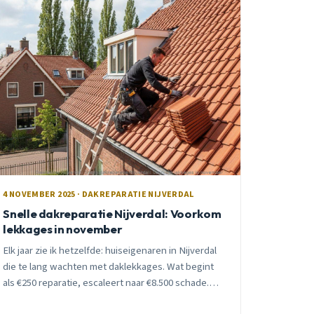
4 NOVEMBER 2025 · DAKREPARATIE NIJVERDAL
Snelle dakreparatie Nijverdal: Voorkom
lekkages in november
Elk jaar zie ik hetzelfde: huiseigenaren in Nijverdal
die te lang wachten met daklekkages. Wat begint
als €250 reparatie, escaleert naar €8.500 schade.
Ontdek waarom snelle actie cruciaal is.