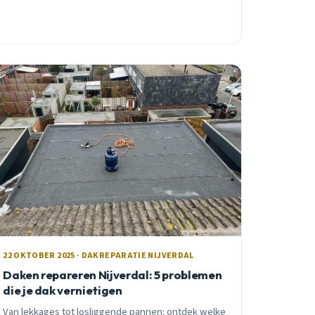
22 OKTOBER 2025 · DAKREPARATIE NIJVERDAL
Daken repareren Nijverdal: 5 problemen
die je dak vernietigen
Van lekkages tot losliggende pannen: ontdek welke