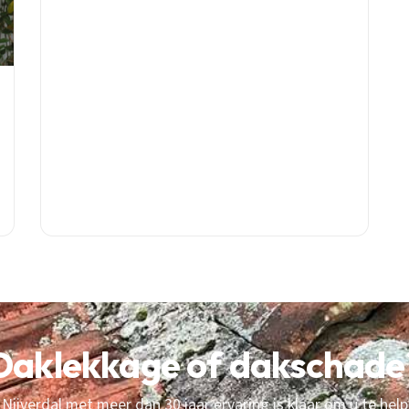
kosten, alles wat je moet weten over dakreparatie
bij lekkage.
Daklekkage of dakschade
Nijverdal met meer dan 30 jaar ervaring is klaar om u te help