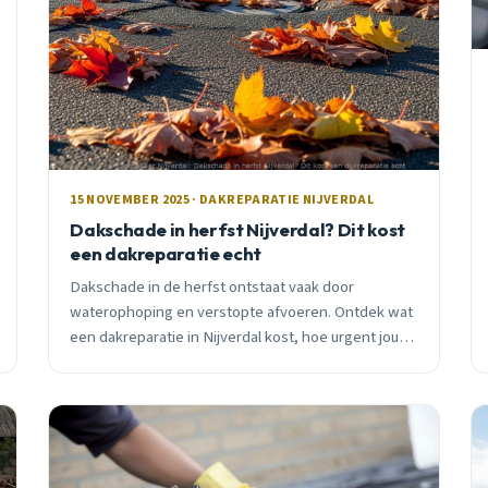
15 NOVEMBER 2025 · DAKREPARATIE NIJVERDAL
Dakschade in herfst Nijverdal? Dit kost
een dakreparatie echt
Dakschade in de herfst ontstaat vaak door
waterophoping en verstopte afvoeren. Ontdek wat
een dakreparatie in Nijverdal kost, hoe urgent jouw
situatie is en waarom professionele hulp loont.