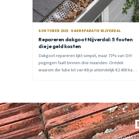
6 OKTOBER 2025 · DAKREPARATIE NIJVERDAL
Repareren dakgoot Nijverdal: 5 fouten
die je geld kosten
Dakgoot repareren lijkt simpel, maar 73% van DIY-
pogingen faalt binnen drie maanden. Ontdek
waarom die tube kit van €8 je uiteindelijk €2.400 kan
kosten, en wanneer je echt een professional nodig
hebt.
Dakdekker 