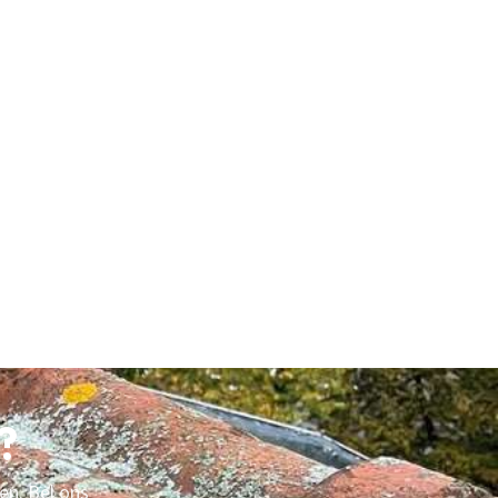
?
en. Bel ons