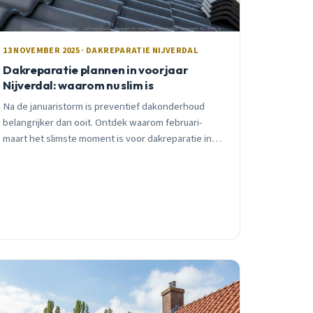
13 NOVEMBER 2025 · DAKREPARATIE NIJVERDAL
Dakreparatie plannen in voorjaar
Nijverdal: waarom nu slim is
Na de januaristorm is preventief dakonderhoud
belangrijker dan ooit. Ontdek waarom februari-
maart het slimste moment is voor dakreparatie in
Nijverdal en wat je moet letten.