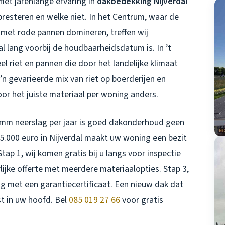
met jarenlange ervaring in
dakbedekking Nijverdal
presteren en welke niet. In het Centrum, waar de
met rode pannen domineren, treffen wij
 lang voorbij de houdbaarheidsdatum is. In ’t
el riet en pannen die door het landelijke klimaat
z’n gevarieerde mix van riet op boerderijen en
r het juiste materiaal per woning anders.
 mm neerslag per jaar is goed dakonderhoud geen
.000 euro in Nijverdal maakt uw woning een bezit
tap 1, wij komen gratis bij u langs voor inspectie
lijke offerte met meerdere materiaalopties. Stap 3,
g met een garantiecertificaat. Een nieuw dak dat
t in uw hoofd. Bel
085 019 27 66
voor gratis