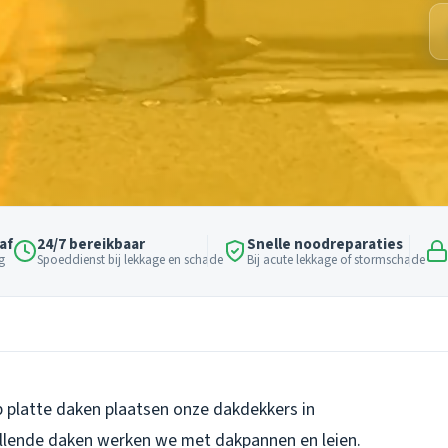
af
24/7 bereikbaar
Snelle noodreparaties
g
Spoeddienst bij lekkage en schade
Bij acute lekkage of stormschade
p platte daken plaatsen onze dakdekkers in
ellende daken werken we met dakpannen en leien.