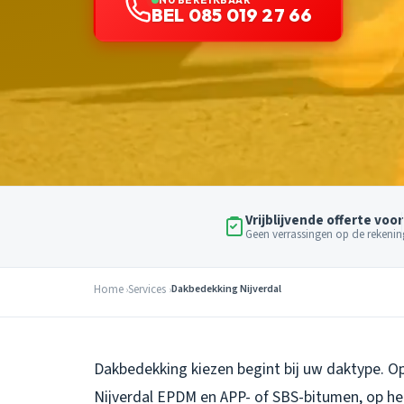
BEL 085 019 27 66
Vrijblijvende offerte voor
Geen verrassingen op de rekenin
Home
Services
Dakbedekking Nijverdal
Dakbedekking kiezen begint bij uw daktype. O
Nijverdal EPDM en APP- of SBS-bitumen, op h