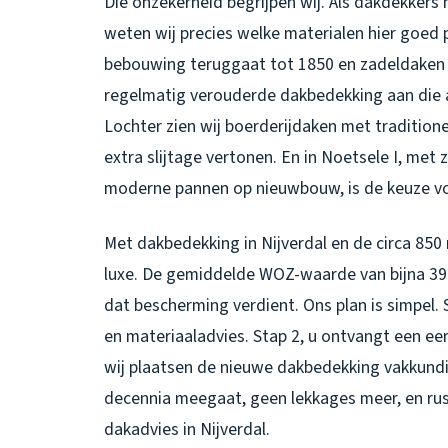
Die onzekerheid begrijpen wij. Als dakdekkers 
weten wij precies welke materialen hier goed 
bebouwing teruggaat tot 1850 en zadeldaken 
regelmatig verouderde dakbedekking aan die al
Lochter zien wij boerderijdaken met traditione
extra slijtage vertonen. En in Noetsele I, met 
moderne pannen op nieuwbouw, is de keuze voo
Met
dakbedekking in Nijverdal
en de circa 850
luxe. De gemiddelde WOZ-waarde van bijna 395
dat bescherming verdient. Ons plan is simpel. S
en materiaaladvies. Stap 2, u ontvangt een eer
wij plaatsen de nieuwe dakbedekking vakkundi
decennia meegaat, geen lekkages meer, en rus
dakadvies in Nijverdal.