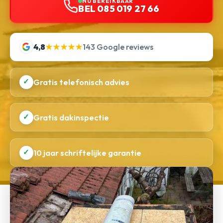
NU BEREIKBAAR
BEL 085 019 27 66
4,8
★★★★★
143 Google reviews
✓
Gratis telefonisch advies
✓
Gratis dakinspectie
✓
10 jaar schriftelijke garantie