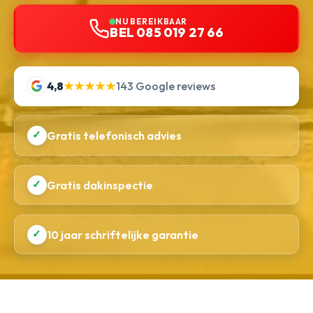
NU BEREIKBAAR
BEL 085 019 27 66
4,8
★★★★★
143 Google reviews
✓
Gratis telefonisch advies
✓
Gratis dakinspectie
✓
10 jaar schriftelijke garantie