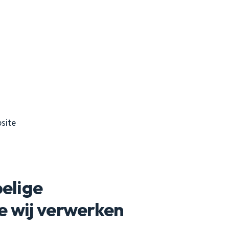
site
oelige
e wij verwerken