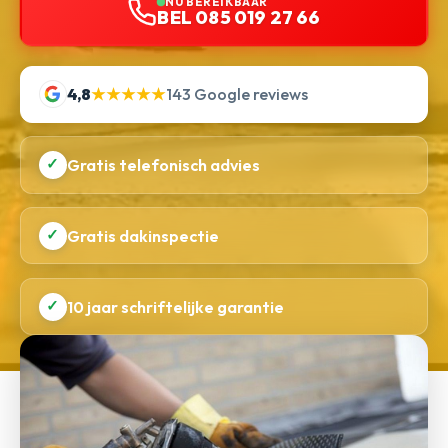
NU BEREIKBAAR
BEL 085 019 27 66
4,8
★★★★★
143 Google reviews
✓
Gratis telefonisch advies
✓
Gratis dakinspectie
✓
10 jaar schriftelijke garantie