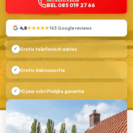
NU BEREIKBAAR
BEL 085 019 27 66
4,8
★★★★★
143 Google reviews
✓
Gratis telefonisch advies
✓
Gratis dakinspectie
✓
10 jaar schriftelijke garantie