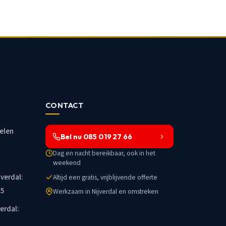
CONTACT
elen
Bel nu 085 019 27 66
Dag en nacht bereikbaar, ook in het
weekend
jverdal:
Altijd een gratis, vrijblijvende offerte
25
Werkzaam in Nijverdal en omstreken
erdal: