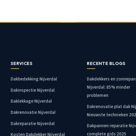
SERVICES
RECENTE BLOGS
Dakbedekking Nijverdal
Dakdekkers en zonnepan
Nijverdal: 85% minder
Dakinspectie Nijverdal
problemen
Daklekkage Nijverdal
Dakrenovatie plat dak Ni
Dakrenovatie Nijverdal
Nieuwste technieken 20
Dakreparatie Nijverdal
Dakpannen reparatie Nijv
complete gids 2025
Kosten Dakdekker Nijverdal