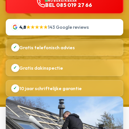
NU BEREIKBAAR
BEL 085 019 27 66
4,8
★★★★★
143 Google reviews
✓
Gratis telefonisch advies
✓
Gratis dakinspectie
✓
10 jaar schriftelijke garantie