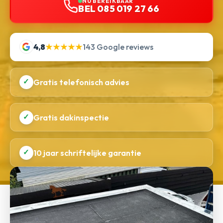
NU BEREIKBAAR
BEL 085 019 27 66
4,8
★★★★★
143 Google reviews
✓
Gratis telefonisch advies
✓
Gratis dakinspectie
✓
10 jaar schriftelijke garantie