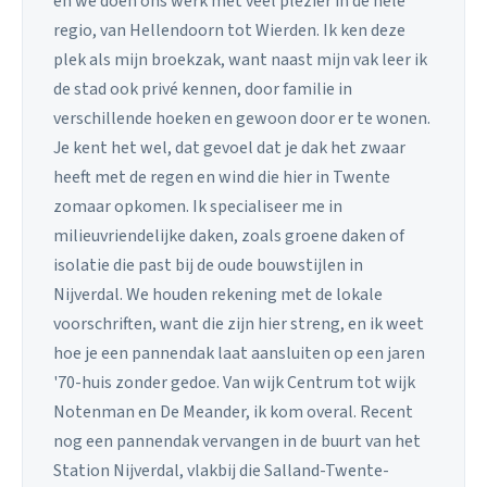
en we doen ons werk met veel plezier in de hele
regio, van Hellendoorn tot Wierden. Ik ken deze
plek als mijn broekzak, want naast mijn vak leer ik
de stad ook privé kennen, door familie in
verschillende hoeken en gewoon door er te wonen.
Je kent het wel, dat gevoel dat je dak het zwaar
heeft met de regen en wind die hier in Twente
zomaar opkomen. Ik specialiseer me in
milieuvriendelijke daken, zoals groene daken of
isolatie die past bij de oude bouwstijlen in
Nijverdal. We houden rekening met de lokale
voorschriften, want die zijn hier streng, en ik weet
hoe je een pannendak laat aansluiten op een jaren
'70-huis zonder gedoe. Van wijk Centrum tot wijk
Notenman en De Meander, ik kom overal. Recent
nog een pannendak vervangen in de buurt van het
Station Nijverdal, vlakbij die Salland-Twente-