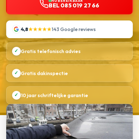
NU BEREIKBAAR
BEL 085 019 27 66
4,8
★★★★★
143 Google reviews
✓
Gratis telefonisch advies
✓
Gratis dakinspectie
✓
10 jaar schriftelijke garantie